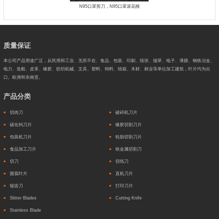
N95口罩剪刀，N95口罩滚花模
质量保证
本公司产品用途广泛，从民用和工业、无所不在、食品、包装、印刷、纸张、烟草、电子、薄膜、钢铁冶金、
电力、造船、皮革、橡胶、纺织机械、文具、塑料、饲料、纸箱、木材、林业等单位加工建筑，叶片均为出
口。欧洲和东南亚。
产品分类
切肉刀
破碎机刀片
碳化钨刀片
橡胶切割刀片
包装机刀片
轮胎切割刀片
食品加工刀片
铁金属切割刀
切刀
切纸刀
圆弧叶片
直机刀片
锯齿刀
打印刀片
Slitter Blades
Cutting Knife
Stainless Blade