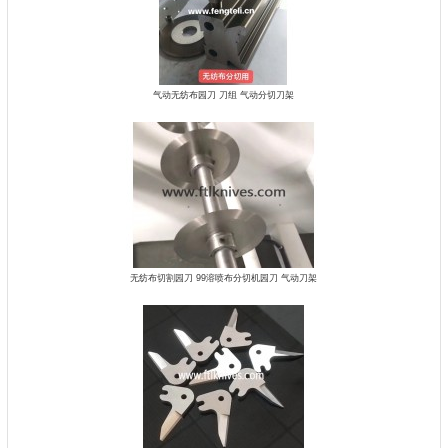
气动无纺布园刀 刀组 气动分切刀架
无纺布切割园刀 99溶喷​布分切机园刀 气动刀架