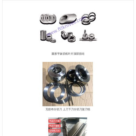
圆形平纵切机叶片顶部扭结
无纺布分切刀 上刀下刀分切刀架刀组