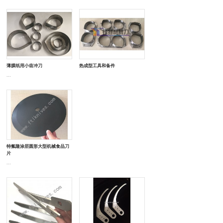
薄膜纸用小齿冲刀
热成型工具和备件
...
特氟隆涂层圆形大型机械食品刀
片
...