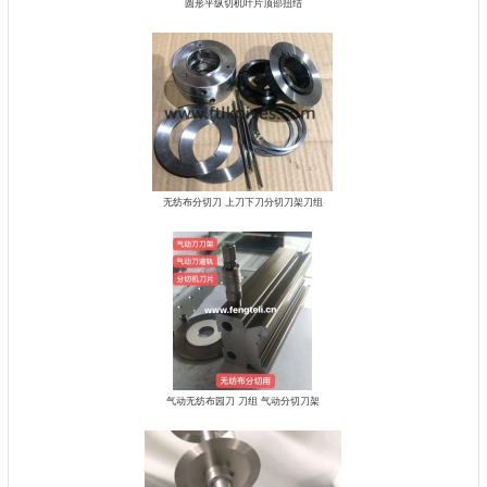
圆形平纵切机叶片顶部扭结
无纺布分切刀 上刀下刀分切刀架刀组
气动无纺布园刀 刀组 气动分切刀架