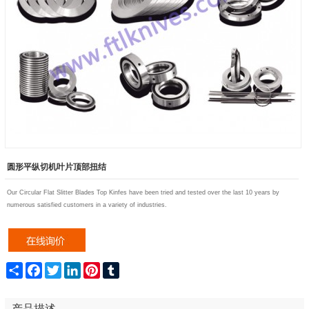
圆形平纵切机叶片顶部扭结
Our
Circular Flat Slitter Blades Top Kinfe
s have been tried and tested over the last 10 years by
numerous satisfied customers in a variety of industries
.
Share
Facebook
Twitter
LinkedIn
Pinterest
Tumblr
产品描述