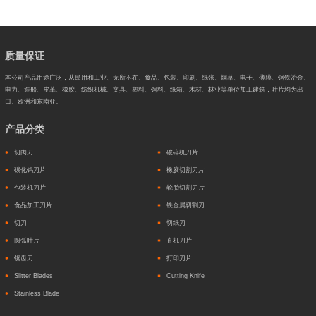
质量保证
本公司产品用途广泛，从民用和工业、无所不在、食品、包装、印刷、纸张、烟草、电子、薄膜、钢铁冶金、
电力、造船、皮革、橡胶、纺织机械、文具、塑料、饲料、纸箱、木材、林业等单位加工建筑，叶片均为出
口。欧洲和东南亚。
产品分类
切肉刀
破碎机刀片
碳化钨刀片
橡胶切割刀片
包装机刀片
轮胎切割刀片
食品加工刀片
铁金属切割刀
切刀
切纸刀
圆弧叶片
直机刀片
锯齿刀
打印刀片
Slitter Blades
Cutting Knife
Stainless Blade