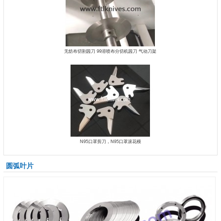
无纺布切割园刀 99溶喷​布分切机园刀 气动刀架
N95口罩剪刀，N95口罩滚花模
圆弧叶片