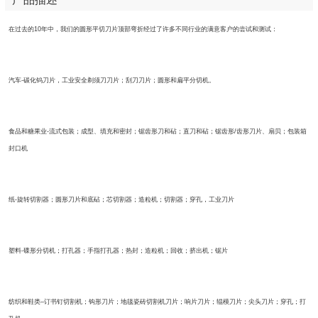
在过去的10年中，我们的圆形平切刀片顶部弯折经过了许多不同行业的满意客户的尝试和测试：
汽车-碳化钨刀片，工业安全剃须刀刀片；刮刀刀片；圆形和扁平分切机。
食品和糖果业-流式包装；成型、填充和密封；锯齿形刀和砧；直刀和砧；锯齿形/齿形刀片、扇贝；包装箱
封口机
纸-旋转切割器；圆形刀片和底砧；芯切割器；造粒机；切割器；穿孔，工业刀片
塑料-碟形分切机；打孔器；手指打孔器；热封；造粒机；回收；挤出机；锯片
纺织和鞋类–订书钉切割机；钩形刀片；地毯瓷砖切割机刀片；响片刀片；辊模刀片；尖头刀片；穿孔；打