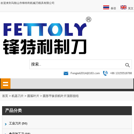
欢迎来到马鞍山市锋特利机械刃模具有限公司
泰语
英文
Fengteli2014@163.com
+86 13155518788
首页
>
机器刀片
>
圆弧叶片
>
圆形平纵切机叶片顶部扭结
产品分类
工业刀片 (50)
食品加工刀 (38)