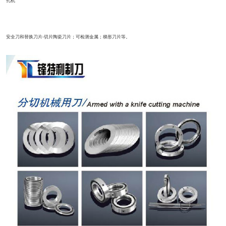
孔机
安全刀和替换刀片-切片陶瓷刀片；可检测金属；梯形刀片等。