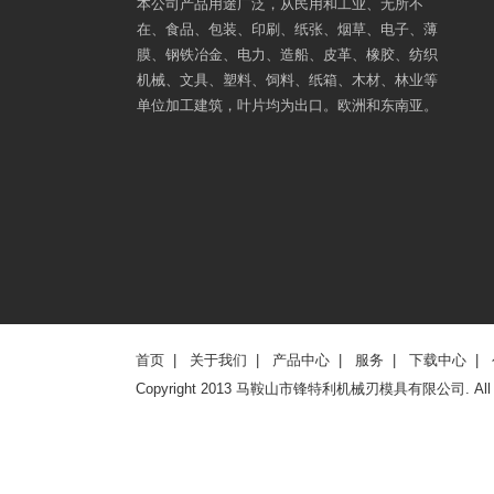
本公司产品用途广泛，从民用和工业、无所不
在、食品、包装、印刷、纸张、烟草、电子、薄
膜、钢铁冶金、电力、造船、皮革、橡胶、纺织
机械、文具、塑料、饲料、纸箱、木材、林业等
单位加工建筑，叶片均为出口。欧洲和东南亚。
首页
|
关于我们
|
产品中心
|
服务
|
下载中心
|
Copyright 2013 马鞍山市锋特利机械刃模具有限公司. All rig