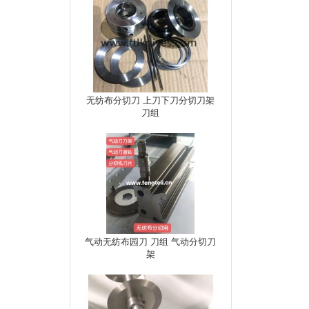
无纺布分切刀 上刀下刀分切刀架
刀组
气动无纺布园刀 刀组 气动分切刀
架