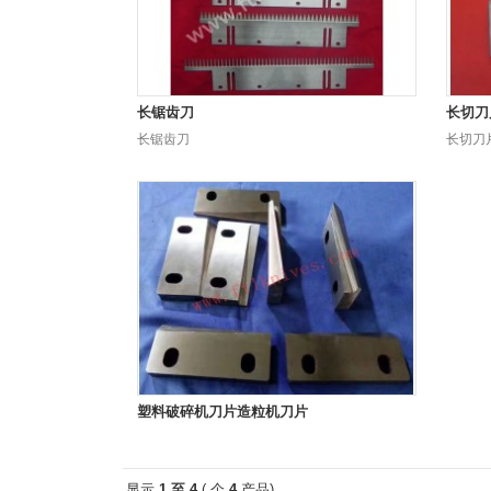
长锯齿刀
长切刀
长锯齿刀
长切刀
塑料破碎机刀片造粒机刀片
显示
1 至 4
( 个
4
产品)