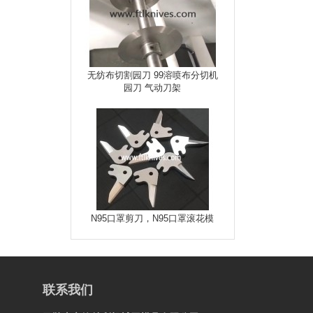
无纺布切割园刀 99溶喷​布分切机
园刀 气动刀架
N95口罩剪刀，N95口罩滚花模
联系我们