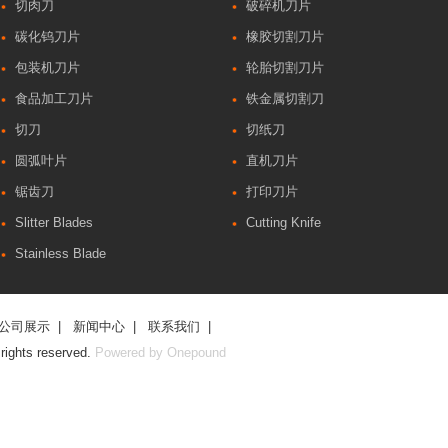
切肉刀
破碎机刀片
碳化钨刀片
橡胶切割刀片
包装机刀片
轮胎切割刀片
食品加工刀片
铁金属切割刀
切刀
切纸刀
圆弧叶片
直机刀片
锯齿刀
打印刀片
Slitter Blades
Cutting Knife
Stainless Blade
公司展示
|
新闻中心
|
联系我们
|
hts reserved.
Powered by Onepound