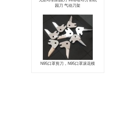
无纺布切割园刀 99溶喷​布分切机
园刀 气动刀架
N95口罩剪刀，N95口罩滚花模