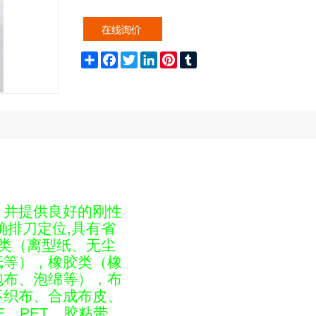
Share
Facebook
Twitter
LinkedIn
Pinterest
Tumblr
，并提供良好的刚性
确排刀定位,具有省
纸类（离型纸、无尘
纸等），橡胶类（橡
泡布、泡绵等），布
不织布、合成布皮、
E、PET、胶粘带、