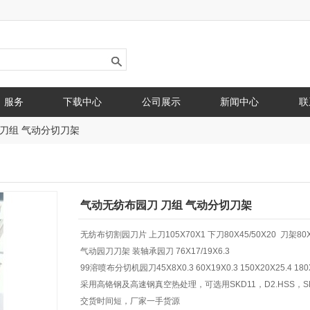
服务
下载中心
公司展示
新闻中心
联
刀组 气动分切刀架
气动无纺布园刀 刀组 气动分切刀架
无纺布切割园刀片 上刀105X70X1 下刀80X45/50X20 刀架80X4
气动园刀刀架 装轴承园刀 76X17/19X6.3
99溶喷布分切机园刀45X8X0.3 60X19X0.3 150X20X25.4 180X2
采用高铬钢及高速钢真空热处理，可选用SKD11，D2.HSS，S
交货时间短，厂家一手货源