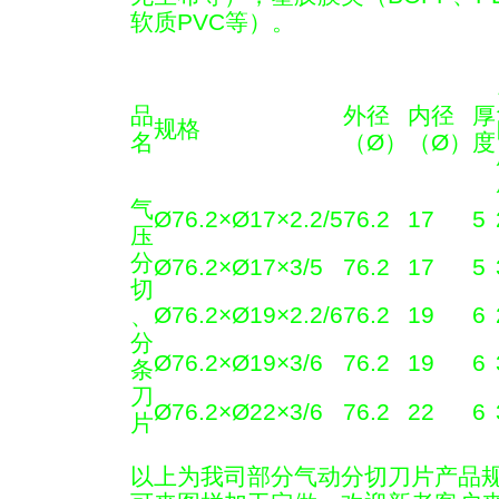
软质PVC等）。
品
外径
内径
厚
规格
名
（Ø
）
（Ø
）
度
气
Ø76.2×Ø17×2.2/5
76.2
17
5
压
分
Ø76.2×Ø17×3/5
76.2
17
5
切
Ø76.2×Ø19×2.2/6
76.2
19
6
、
分
Ø76.2×Ø19×3/6
76.2
19
6
条
刀
Ø76.2×Ø22×3/6
76.2
22
6
片
以上为我司部分气动分切刀片产品