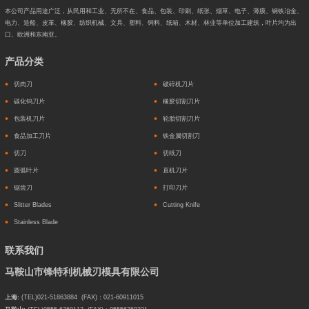
本公司产品用途广泛，从民用和工业、无所不在、食品、包装、印刷、纸张、烟草、电子、薄膜、钢铁冶金、
电力、造船、皮革、橡胶、纺织机械、文具、塑料、饲料、纸箱、木材、林业等单位加工建筑，叶片均为出
口。欧洲和东南亚。
产品分类
切肉刀
破碎机刀片
碳化钨刀片
橡胶切割刀片
包装机刀片
轮胎切割刀片
食品加工刀片
铁金属切割刀
切刀
切纸刀
圆弧叶片
直机刀片
锯齿刀
打印刀片
Slitter Blades
Cutting Knife
Stainless Blade
联系我们
马鞍山市锋特利机械刃模具有限公司
上海:
(TEL)021-51863884 (FAX)：021-60911015