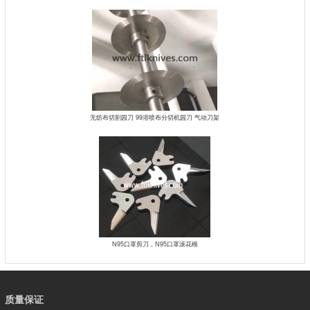
无纺布切割园刀 99溶喷​布分切机园刀 气动刀架
N95口罩剪刀，N95口罩滚花模
质量保证