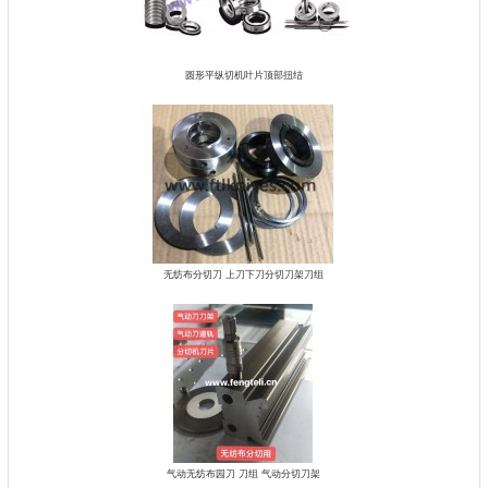
圆形平纵切机叶片顶部扭结
无纺布分切刀 上刀下刀分切刀架刀组
气动无纺布园刀 刀组 气动分切刀架